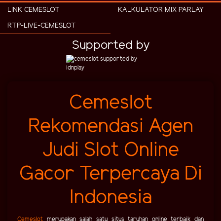
LINK CEMESLOT
KALKULATOR MIX PARLAY
RTP-LIVE-CEMESLOT
Supported by
Cemeslot
Rekomendasi Agen
Judi Slot Online
Gacor Terpercaya Di
Indonesia
Cemeslot
merupakan salah satu situs taruhan online terbaik dan