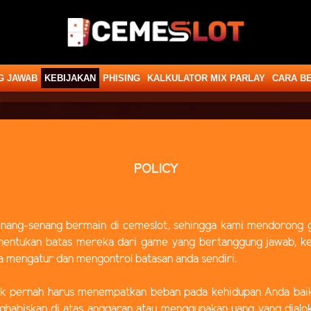
G JAWAB
KEBIJAKAN
PHISING
KALKULATOR MIX PARLAY
CARA B
POLICY
enang-senang bermain di cemeslot, sehingga kami mendorong
nentukan batas mereka dari game yang bertanggung jawab, k
mengatur dan mengontrol batasan anda sendiri.
dak pernah harus menempatkan beban pada kehidupan Anda baik
abiskan di atas anggaran atau menggunakan uang yang dialoka