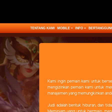
TENTANG KAMI
MOBILE
INFO
BERTANGGUN
Kami ingin pemain kami untuk bers
mengizinkan pemain kami untuk me
manajemen yang memungkinkan anda 
Judi adalah bentuk hiburan, dan ti
Meminjam uang untuk bermain, mengh